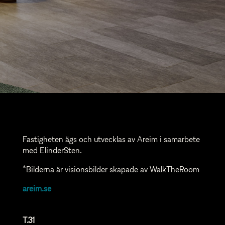
Fastigheten ägs och utvecklas av Areim i samarbete
med ElinderSten.
*Bilderna är visionsbilder skapade av WalkTheRoom
areim.se
T.31