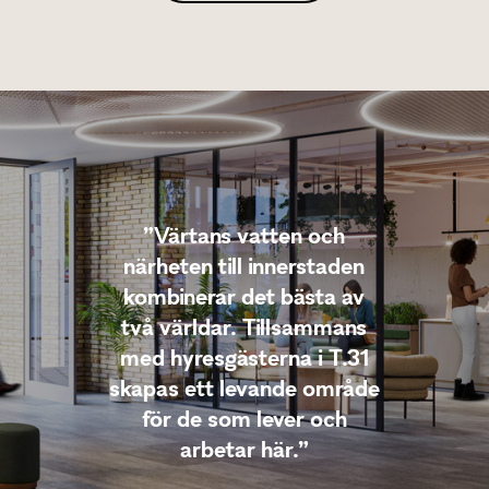
”Värtans vatten och
närheten till innerstaden
kombinerar det bästa av
två världar. Tillsammans
med hyresgästerna i T.31
skapas ett levande område
för de som lever och
arbetar här.”