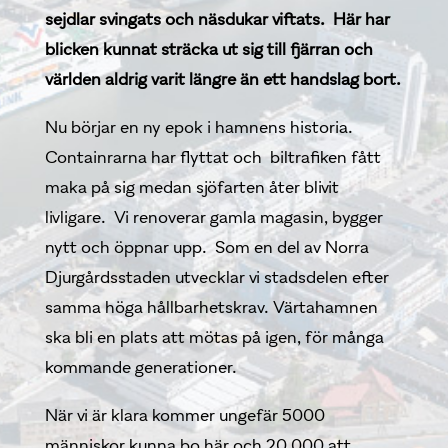
sejdlar svingats och näsdukar viftats. Här har
blicken kunnat sträcka ut sig till fjärran och
världen aldrig varit längre än ett handslag bort.
Nu börjar en ny epok i hamnens historia.
Containrarna har ﬂyttat och biltraﬁken fått
maka på sig medan sjöfarten åter blivit
livligare. Vi renoverar gamla magasin, bygger
nytt och öppnar upp. Som en del av Norra
Djurgårdsstaden utvecklar vi stadsdelen efter
samma höga hållbarhetskrav. Värtahamnen
ska bli en plats att mötas på igen, för många
kommande generationer.
När vi är klara kommer ungefär 5000
människor kunna bo här och 20 000 att