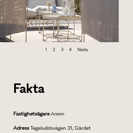
1
2
3
4
Nästa
Fakta
Fastighetsägare
Areim
Adress
Tegeluddsvägen 31, Gärdet